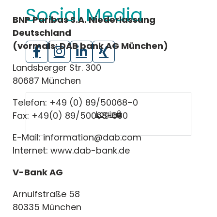
Social Media
BNP Paribas S.A. Niederlassung
Deutschland
(vormals: DAB bank AG München)
Landsberger Str. 300
80687 München
Telefon: +49 (0) 89/50068–0
Login
Fax: +49(0) 89/50068-630
E-Mail: information@dab.com
Internet: www.dab-bank.de
V-Bank AG
Arnulfstraße 58
80335 München