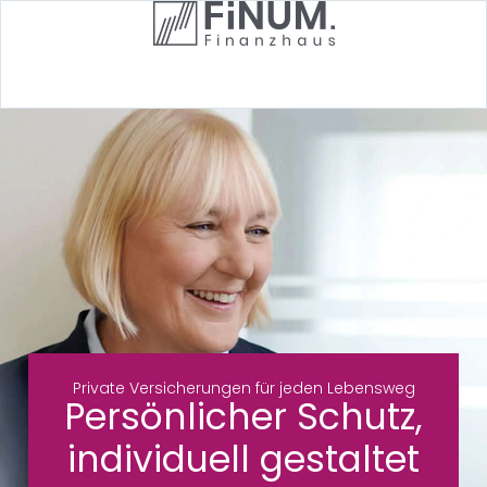
Navigation
nanzberatung
mmobilien
Private Versicherungen für jeden Lebensweg
Persönlicher Schutz,
inanzierung
individuell gestaltet