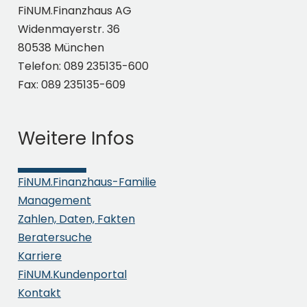
FiNUM.Finanzhaus AG
Social Media
Widenmayerstr. 36
80538 München
Telefon: 089 235135-600
Fax: 089 235135-609
Weitere Infos
Login
FiNUM.Finanzhaus-Familie
Management
Ich akzeptiere die
Zahlen, Daten, Fakten
Datenschutzerklärung
Beratersuche
Karriere
FiNUM.Kundenportal
Kontakt
Absenden