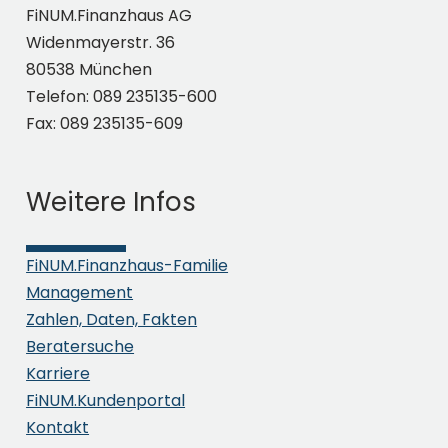
FiNUM.Finanzhaus AG
Social Media
Widenmayerstr. 36
80538 München
Telefon: 089 235135-600
Fax: 089 235135-609
Weitere Infos
Login
FiNUM.Finanzhaus-Familie
Management
Ich akzeptiere die
Zahlen, Daten, Fakten
Datenschutzerklärung
Beratersuche
Karriere
FiNUM.Kundenportal
Kontakt
Absenden